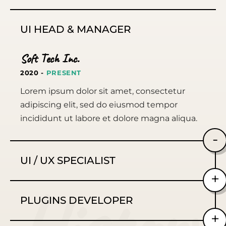
incididunt ut labore et dolore magna aliqua.
UI HEAD & MANAGER
Soft Tech Inc.
2020 -
PRESENT
Lorem ipsum dolor sit amet, consectetur
adipiscing elit, sed do eiusmod tempor
incididunt ut labore et dolore magna aliqua.
UI / UX SPECIALIST
Kana Design Studio
PLUGINS DEVELOPER
2018 - 2020
Lorem ipsum dolor sit amet, consectetur