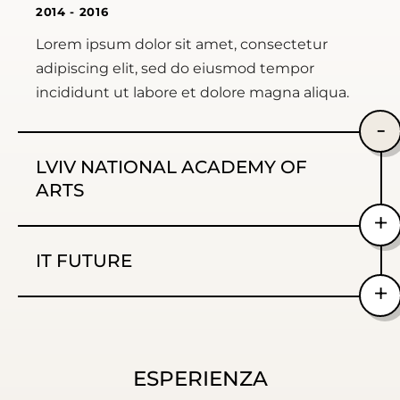
2014 - 2016
Lorem ipsum dolor sit amet, consectetur
adipiscing elit, sed do eiusmod tempor
incididunt ut labore et dolore magna aliqua.
LVIV NATIONAL ACADEMY OF
ARTS
Faculty of Design
IT FUTURE
2012 - 2014
Lorem ipsum dolor sit amet, consectetur
High School
adipiscing elit, sed do eiusmod tempor
2010 - 2012
incididunt ut labore et dolore magna aliqua.
Lorem ipsum dolor sit amet, consectetur
ESPERIENZA
adipiscing elit, sed do eiusmod tempor