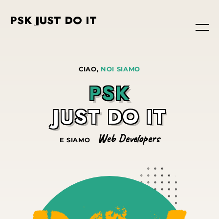
PSK JUST DO IT
CIAO,
NOI SIAMO
P
S
K
J
U
S
T
D
O
I
T
Web Developers
E SIAMO