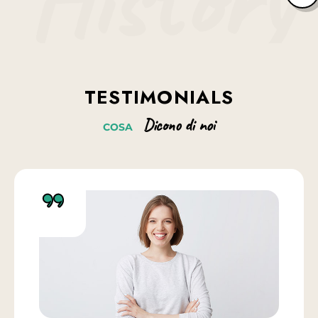
History
Fiverr.com
adipiscing elit, sed do eiusmod tempor
2016 - 2018
incididunt ut labore et dolore magna aliqua.
Lorem ipsum dolor sit amet, consectetur
adipiscing elit, sed do eiusmod tempor
incididunt ut labore et dolore magna aliqua.
TESTIMONIALS
Dicono
di
noi
COSA